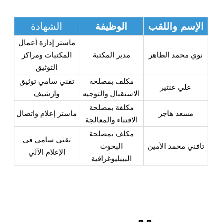
الإسم واللقب
الوظيفة
الشهادة
ماستر إدارة أعمال
نوي محمد الطاهر
مدير المكتبة
المكتبات ومراكز
التوثيق
مكلف بمصلحة
تقني سامي توثيق
علي عنتير
الاستقبال والتوجيه
وارشيف
مكلفة بمصلحة
مسعد هاجر
ماستر إعلام واتصال
الاقتناء والمعالجة
مكلف بمصلحة
تقني سامي في
تافني محمد الأمين
البحوث
الإعلام الآلي
البيبليوغرافية