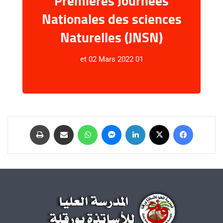
Premières Journées
Nationales des sciences
عرض المحتوى
Naturelles (JNSN)
01 et 02 Mars 2022