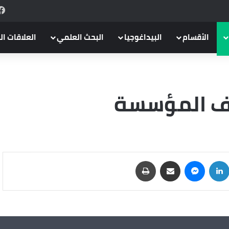
الأقسام
البيداغوجيا
البحث العلمي
العلاقات ال
يف المؤسسة