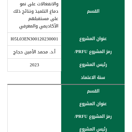
والانفعالات على نمو
القسم
دماغ التلمیذ ونتائج ذلك
على مستقبلھم
الأكادیمي والمعرفي
عنوان المشروع
I05L03EN300120230001
رمز المشروع PRFU/
أ.د. محمد الأمین حجاج
رئیس المشروع
2023
سنة الاعتماد
القسم
عنوان المشروع
رمز المشروع PRFU/
رئیس المشروع