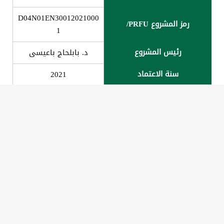
D04N01EN30012021000
رمز المشروع PRFU/
1
رئیس المشروع
د. بابلحاج باعیسى
سنة الاعتماد
2021
Modélisation
géostatistiques de la
variabilité spatiale de la
qualité du sol en
القسم
céréaliculture sous pivot
dans les régions
sahariennes (cas de la
région des Zibans
D04N01EN30012022000
عنوان المشروع
1