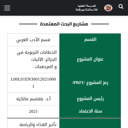
مشاريع البحث المعتمدة
القسم
قسم الأدب العربي
الخطابات التربویة في
عنوان المشروع
الجزائر: الآليات
و المرجعیات
L00L01EN30012021000
رمز المشروع PRFU/
1
رئیس المشروع
أ.د. بلقاسم مالكیة
سنة الاعتماد
2021
تأثیر الغذاء والریاضة