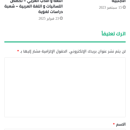
الأجنبية
اللغة و الأدب العربي – تخصص
اللسانيات و اللغة العربية – شعبة
15 سبتمبر 2023
دراسات لغوية
23 فبراير 2025
اترك تعليقاً
لن يتم نشر عنوان بريدك الإلكتروني.
الحقول الإلزامية مشار إليها بـ
*
ا
ل
ت
ع
ل
ي
ق
*
الاسم
*