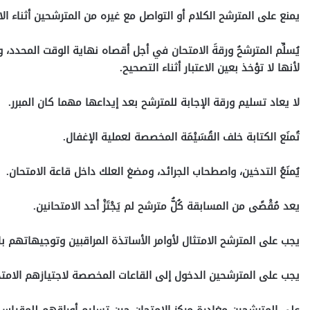
يمنع على المترشح الكلام أو التواصل مع غيره من المترشحين أثناء ا
يُسلِّم المترشحُ ورقةَ الامتحان في أجل أقصاه نهاية الوقت المحدد، ولا ت
لأنها لا تؤخذ بعين الاعتبار أثناء التصحيح.
لا يعاد تسليم ورقة الإجابة للمترشح بعد إيداعها مهما كان المبرر.
تُمنَع الكتابة خلف القُسَيْمَة المخصصة لعملية الإغفال.
يُمنَعُ التدخين، واصطحاب الجرائد، ومضغ العلك داخل قاعة الامتحان.
يعد مُقْصًى من المسابقة كُلُّ مترشح لم يَجْتَزْ أحد الامتحانين.
يجب على المترشح الامتثال لأوامر الأساتذة المراقبين وتوجيهاتهم ب
يجب على المترشحين الدخول إلى القاعات المخصصة لاجتيازهم الامتحا
على المترشحين مغادرة مركز الامتحان حين تسليم أوراقهم للمقياس 