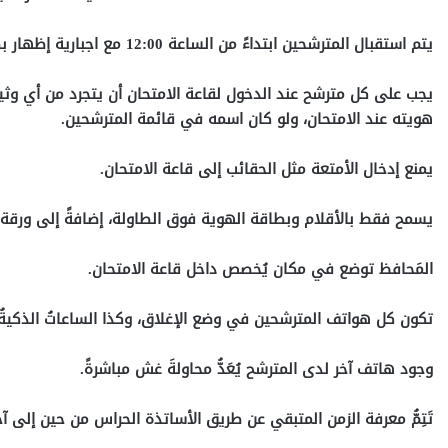
يتم استقبال المترشحين ابتداءً من الساعة 12:00 مع اجبارية إظهار بطاقة الهوية عند كل طلب.
يجب على كل مترشح عند الدخول لقاعة الامتحان أن يتجرد من أي وثيق
هويته عند الامتحان، ولو كان اسمه في قائمة المترشحين.
يمنع إدخال
الأمتعة مثل الحقائب إلى قاعة الامتحان.
يسمح فقط بالأقلام وبطاقة الهوية فوق الطاولة، إضافةً إلى ورقة الإ
المَحافظ توضع في مكان يُخصص داخل قاعة الامتحان.
تكون كل هواتف المترشحين في وضع الإغلاق، وكذا الساعاتُ الذكيةُ
وجود هاتف آخر لدى المترشح يُعَدُّ محاولةَ غش مباشرةً.
تَتِمُّ معرفة الزمن المتبقي عن طريق الأساتذة الحراس من حين إلى آخ