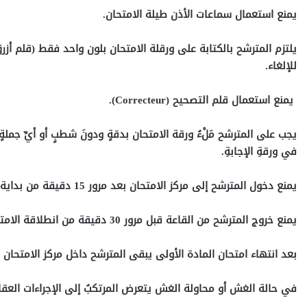
يمنع استعمال سماعات الأذن طيلة الامتحان.
يلتزم المترشح بالكتابة على ورقلة الامتحان بلون واحد فقط (قلم أ
للإلغاء.
يمنع استعمال قلم التصحيح
(Correcteur)
.
يجب على المترشح مَلْءُ ورقة الامتحان بدقةٍ ودونَ شطبٍ أو أيِّ جملةٍ خت
في ورقةِ الإجابةِ.
يمنع دخول المترشح إلى مركز الامتحان بعد مرور 15 دقيقة من بداية الامتحان.
يمنع خروج المترشح من القاعة قبل مرور 30 دقيقة من انطلاقة الامتحان.
بعد انتهاء امتحان المادة الأولى يبقى المترشح داخل مركز الامتحان 
في حالة الغش أو محاولة الغش يتعرض المرتكبُ إلى الإجراءات العقا